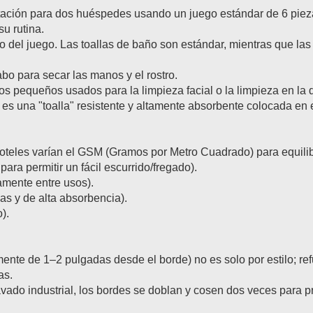
itación para dos huéspedes usando un juego estándar de 6 pie
u rutina.
o del juego. Las toallas de baño son estándar, mientras que la
bo para secar las manos y el rostro.
s pequeños usados para la limpieza facial o la limpieza en la 
es una "toalla" resistente y altamente absorbente colocada en 
oteles varían el GSM (Gramos por Metro Cuadrado) para equilibr
a permitir un fácil escurrido/fregado).
mente entre usos).
s y de alta absorbencia).
).
mente de 1–2 pulgadas desde el borde) no es solo por estilo; ref
as.
avado industrial, los bordes se doblan y cosen dos veces para p