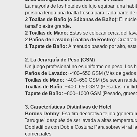
La mayoría de los hoteles de lujo equipan una hab
persona tenga una toalla fresca para cada parte de s
2 Toallas de Baño (o Sábanas de Baño):
El núcle
tamaño extra grande.
2 Toallas de Mano:
Estas se colocan cerca del lava
2 Paños de Lavado (Toallas de Rostro):
Cuadrado
1 Tapete de Baño:
A menudo pasado por alto, esta 
2. La Jerarquía de Peso (GSM)
Un juego profesional no es uniforme en peso. Los h
Paños de Lavado:
~400–650 GSM (Más delgados par
Toallas de Mano:
~400–650 GSM (Se secan rápida
Toallas de Baño:
~400–650 GSM (Pesadas, mullida
Tapete de Baño:
~800–1000 GSM (Pesado, grueso
3. Características Distintivas de Hotel
Bordes Dobby:
Esa tira decorativa tejida (general
"arrugue" después de ser lavada a altas temperatur
Dobladillos con Doble Costura: Para sobrevivir al l
comerciales.