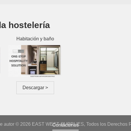
la hostelería
Habitación y baño
Descargar >
e autor © 2026 EAST WEST SUPPLIES, Todos los Derechos 
Contáctenos